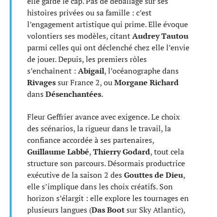
elle garde le cap. Pas de déballage sur ses
histoires privées ou sa famille : c’est
l’engagement artistique qui prime. Elle évoque
volontiers ses modèles, citant
Audrey Tautou
parmi celles qui ont déclenché chez elle l’envie
de jouer. Depuis, les premiers rôles
s’enchaînent :
Abigail
, l’océanographe dans
Rivages
sur France 2, ou
Morgane Richard
dans
Désenchantées
.
Fleur Geffrier avance avec exigence. Le choix
des scénarios, la rigueur dans le travail, la
confiance accordée à ses partenaires,
Guillaume Labbé
,
Thierry Godard
, tout cela
structure son parcours. Désormais productrice
exécutive de la saison 2 des
Gouttes de Dieu
,
elle s’implique dans les choix créatifs. Son
horizon s’élargit : elle explore les tournages en
plusieurs langues (
Das Boot
sur Sky Atlantic),