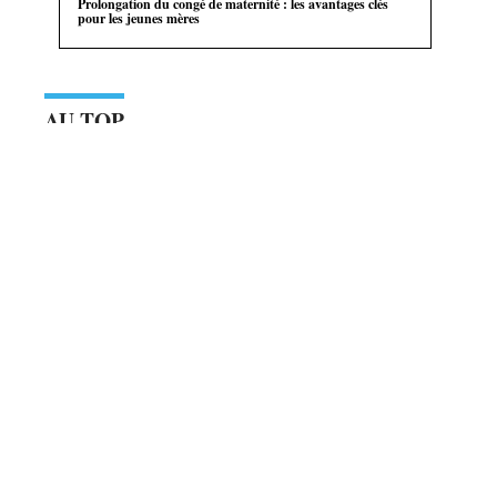
Prolongation du congé de maternité : les avantages clés
pour les jeunes mères
AU TOP
10 mars 2026
Rythme d’allaitement pour bébé : conseils
pour établir une routine