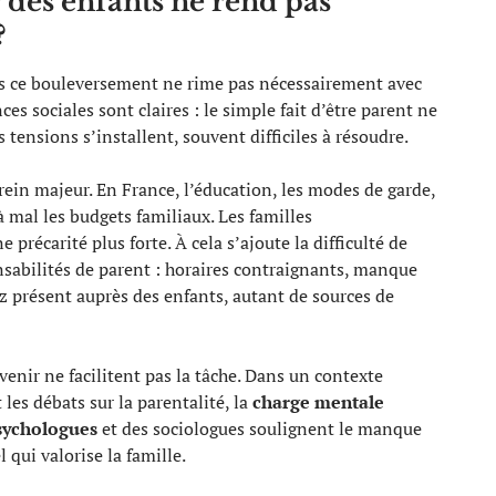
r des enfants ne rend pas
?
is ce bouleversement ne rime pas nécessairement avec
es sociales sont claires : le simple fait d’être parent ne
rs tensions s’installent, souvent difficiles à résoudre.
rein majeur. En France, l’éducation, les modes de garde,
 mal les budgets familiaux. Les familles
récarité plus forte. À cela s’ajoute la difficulté de
sabilités de parent : horaires contraignants, manque
ez présent auprès des enfants, autant de sources de
avenir ne facilitent pas la tâche. Dans un contexte
les débats sur la parentalité, la
charge mentale
sychologues
et des sociologues soulignent le manque
l qui valorise la famille.