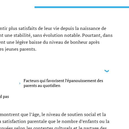
tir plus satisfaits de leur vie depuis la naissance de
t une stabilité, sans évolution notable. Pourtant, dans
ent une légère baisse du niveau de bonheur après
es jeunes parents.
Facteurs qui favorisent l’épanouissement des
parents au quotidien
nd pas
ontrent que l’âge, le niveau de soutien social et la
a satisfaction parentale que le nombre d’enfants ou la
rquées selon les contextes culturels et le partage des